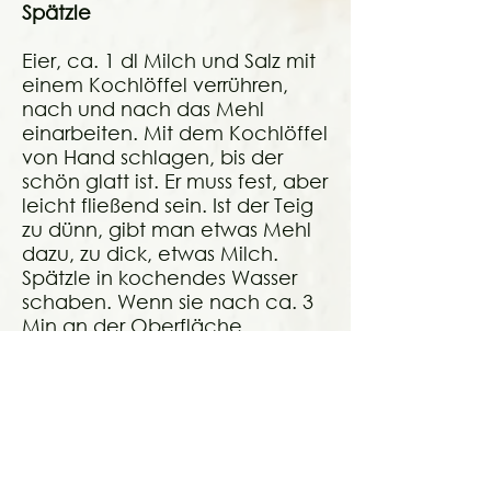
Spätzle
Eier, ca. 1 dl Milch und Salz mit
einem Kochlöffel verrühren,
nach und nach das Mehl
einarbeiten. Mit dem Kochlöffel
von Hand schlagen, bis der
schön glatt ist. Er muss fest, aber
leicht fließend sein. Ist der Teig
zu dünn, gibt man etwas Mehl
dazu, zu dick, etwas Milch.
Spätzle in kochendes Wasser
schaben. Wenn sie nach ca. 3
Min an der Oberfläche
schwimmen, herausnehmen.
Die Spätzle mit kaltem Wasser
abschrecken, dann abtropfen
lassen. In einer Pfanne mit der
Flüssigkeit des Fleischkäses über
träufeln und servieren.