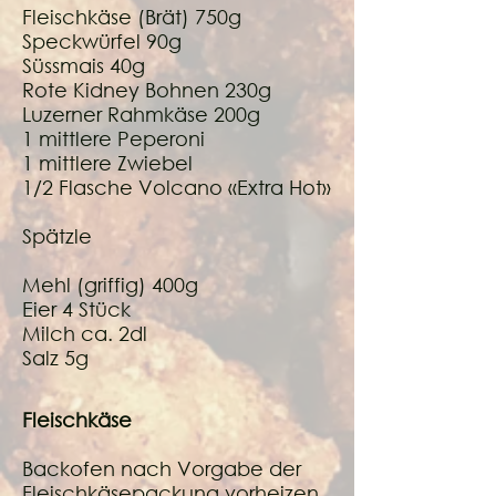
Fleischkäse (Brät) 750g
Speckwürfel 90g
Süssmais 40g
Rote Kidney Bohnen 230g
Luzerner Rahmkäse 200g
1 mittlere Peperoni
1 mittlere Zwiebel
1/2 Flasche Volcano «Extra Hot»
Spätzle
Mehl (griffig) 400g
Eier 4 Stück
Milch ca. 2dl
Salz 5g
Fleischkäse
Backofen nach Vorgabe der
Fleischkäsepackung vorheizen.